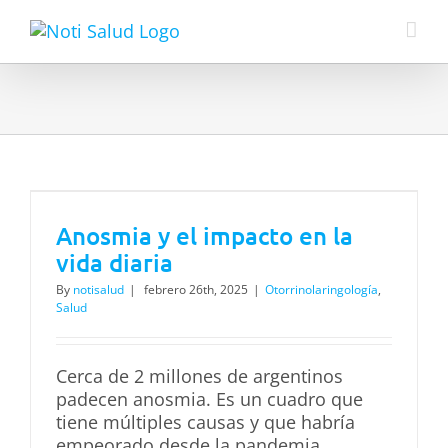
Skip
to
content
Anosmia y el impacto en la
vida diaria
By
notisalud
|
febrero 26th, 2025
|
Otorrinolaringología
,
Salud
Cerca de 2 millones de argentinos
padecen anosmia. Es un cuadro que
tiene múltiples causas y que habría
empeorado desde la pandemia,