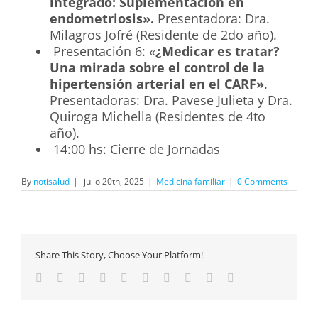
integrado: Suplementación en
endometriosis».
Presentadora: Dra.
Milagros Jofré (Residente de 2do año).
Presentación 6: «
¿Medicar es tratar?
Una mirada sobre el control de la
hipertensión arterial en el CARF»
.
Presentadoras: Dra. Pavese Julieta y Dra.
Quiroga Michella (Residentes de 4to
año).
14:00 hs: Cierre de Jornadas
By
notisalud
|
julio 20th, 2025
|
Medicina familiar
|
0 Comments
Share This Story, Choose Your Platform!
Facebook
Twitter
Linkedin
Reddit
Whatsapp
Google+
Tumblr
Pinterest
Vk
Email