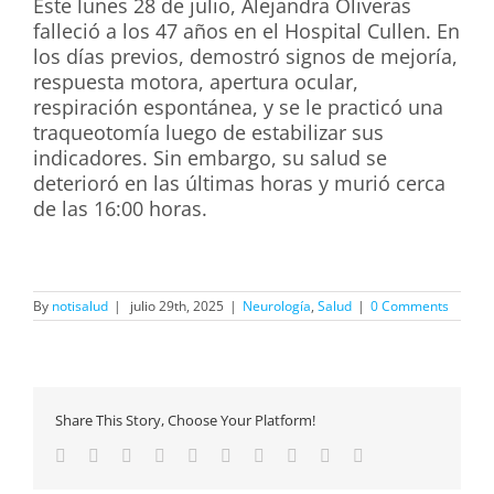
Este lunes 28 de julio, Alejandra Oliveras
falleció a los 47 años en el Hospital Cullen. En
los días previos, demostró signos de mejoría,
respuesta motora, apertura ocular,
respiración espontánea, y se le practicó una
traqueotomía luego de estabilizar sus
indicadores. Sin embargo, su salud se
deterioró en las últimas horas y murió cerca
de las 16:00 horas.
By
notisalud
|
julio 29th, 2025
|
Neurología
,
Salud
|
0 Comments
Share This Story, Choose Your Platform!
Facebook
Twitter
Linkedin
Reddit
Whatsapp
Google+
Tumblr
Pinterest
Vk
Email